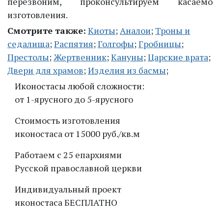
перезвоним, проконсультируем касаемо
изготовления.
Смотрите также:
Киоты
;
Аналои
;
Троны и
седалища
;
Распятия
;
Голгофы
;
Гробницы
;
Престолы
;
Жертвенник
;
Кануны
;
Царские врата
;
Двери для храмов
;
Изделия из басмы
;
Иконостасы любой сложности:
от 1-ярусного до 5-ярусного
Стоимость изготовления
иконостаса от 15000 руб./кв.м
Работаем с 25 епархиями
Русской православной церкви
Индивидуальный проект
иконостаса БЕСПЛАТНО