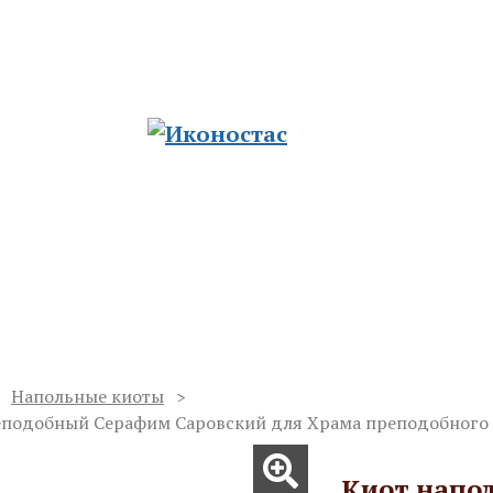
ию храмов
ад. Церковные традиции из сердца русско
Отзывы
Полезные статьи
Доставка и оплата
Напольные киоты
подобный Серафим Саровский для Храма преподобного 
Киот напо