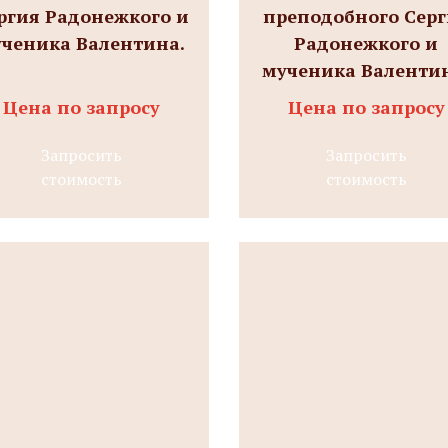
ргия Радонежкого и
преподобного Сер
ченика Валентина.
Радонежкого и
мученика Валенти
Цена по запросу
Цена по запросу
Запросить
Запросить
стоимость
стоимость