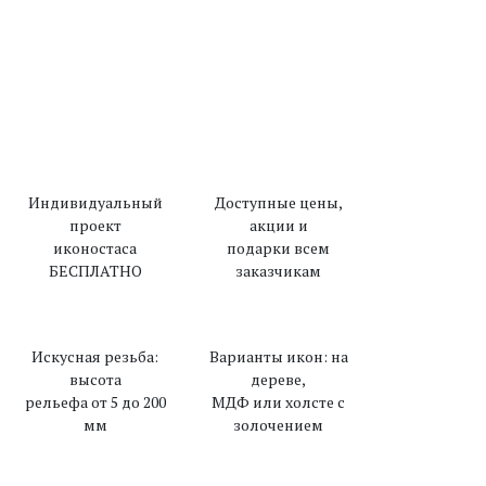
Вперед
Индивидуальный
Доступные цены,
проект
акции и
иконостаса
подарки всем
БЕСПЛАТНО
заказчикам
Искусная резьба:
Варианты икон: на
высота
дереве,
рельефа от 5 до 200
МДФ или холсте с
мм
золочением