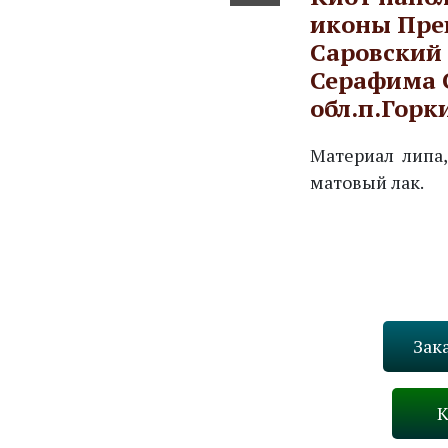
иконы Пре
Саровский
Серафима 
обл.п.Горк
Материал липа,
матовый лак.
Зак
К