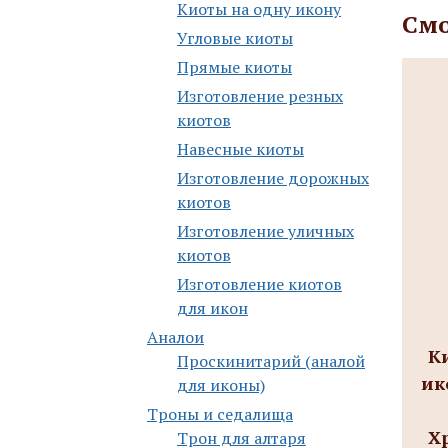
Киоты на одну икону
Смо
Угловые киоты
Прямые киоты
Изготовление резных
киотов
Навесные киоты
Изготовление дорожных
киотов
Изготовление уличных
киотов
Изготовление киотов
для икон
Аналои
К
Проскинитарий (аналой
ик
для иконы)
Троны и седалища
Х
Трон для алтаря