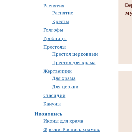
Се
Распятия
му
Распятие
Кресты
Голгофы
Гробницы
Престолы
Престол церковный
Престол для храма
Жертвенник
Для храма
Для церкви
Стасидии
Кануны
Иконопись
Иконы для храма
Фрески. Роспись храмов.