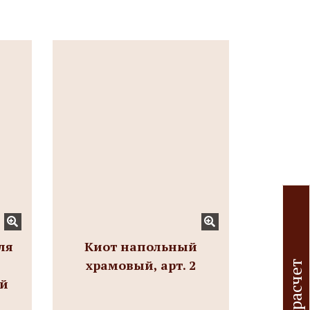
ля
Киот напольный
храмовый, арт. 2
ий