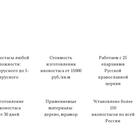
Назад
В каталог
остасы любой
Стоимость
Работаем с 25
ложности:
изготовления
епархиями
ярусного до 5-
иконостаса от 15000
Русской
ярусного
руб./кв.м
православной
церкви
готовление
Применяемые
Установлено более
коностаса
материалы:
150
от 30 дней
дерево, мрамор
иконостасов по всей
России