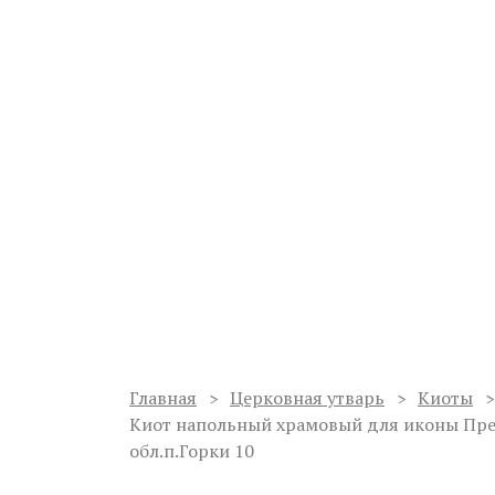
Ваш регион:
Мурманск
Мастерская по изготовлению
иконостасов и благоукрашен
Работаем с 1998 года
Сергиев Пос
Услуги
О мастерской
Проекты
Главная
Церковная утварь
Киоты
Киот напольный храмовый для иконы Пре
обл.п.Горки 10