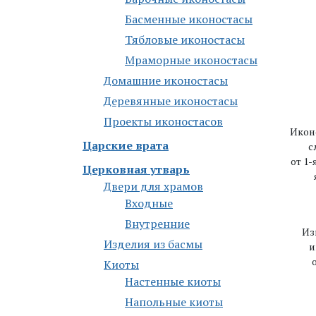
Басменные иконостасы
Тябловые иконостасы
Мраморные иконостасы
Дoмaшниe икoнoстaсы
Деревянные иконостасы
Проекты иконостасов
Икон
Царские врата
с
от 1-
Церковная утварь
Двери для храмов
Входные
Внутренние
Из
Изделия из басмы
и
Киоты
Настенные киоты
Напольные киоты