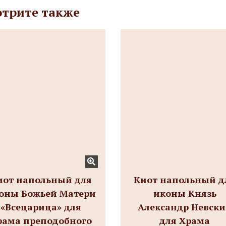
трите также
иот напольный для
Киот напольный д
оны Божьей Матери
иконы Князь
«Всецарица» для
Александр Невск
рама преподобного
для Храма