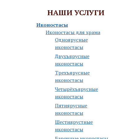
НАШИ УСЛУГИ
Иконостасы
Иконостасы для храма
Одноярусные
иконостасы
Двухъярусные
иконостасы
Трехъярусные
иконостасы
Четырёхъярусные
иконостасы
Пятиярусные
иконостасы
Шестиярустные
иконостасы
Барочные иконостасы