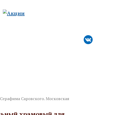
8-800-511-76-50
8-926-925-32-30
го православия
Спецпредложения
Контакты
Серафима Саровского. Московская
льный храмовый для