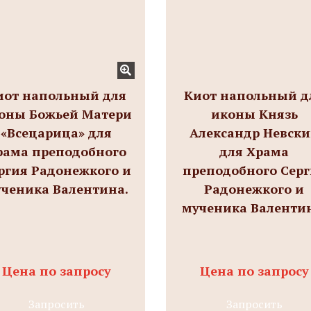
иот напольный для
Киот напольный д
оны Божьей Матери
иконы Князь
«Всецарица» для
Александр Невск
рама преподобного
для Храма
ргия Радонежкого и
преподобного Сер
ченика Валентина.
Радонежкого и
мученика Валенти
Цена по запросу
Цена по запросу
Запросить
Запросить