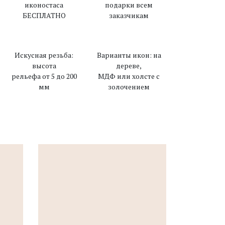
иконостаса
подарки всем
БЕСПЛАТНО
заказчикам
Искусная резьба:
Варианты икон: на
высота
дереве,
рельефа от 5 до 200
МДФ или холсте с
мм
золочением