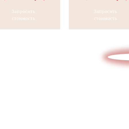
Запросить
Запросить
стоимость
стоимость
Отправьте эскиз/схему/проект
на расчет
Интересует
стоимость
изделия?