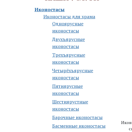
Иконостасы
Иконостасы для храма
Одноярусные
иконостасы
Двухъярусные
иконостасы
Трехъярусные
иконостасы
Четырёхъярусные
иконостасы
Пятиярусные
иконостасы
Шестиярустные
иконостасы
Барочные иконостасы
Икон
Басменные иконостасы
с