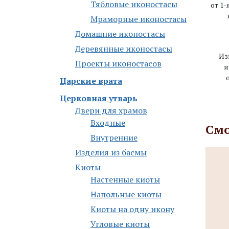
Тябловые иконостасы
от 1-
Мраморные иконостасы
Дoмaшниe икoнoстaсы
Деревянные иконостасы
Из
Проекты иконостасов
и
Царские врата
Церковная утварь
Двери для храмов
Входные
Смо
Внутренние
Изделия из басмы
Киоты
Настенные киоты
Напольные киоты
Киоты на одну икону
Угловые киоты