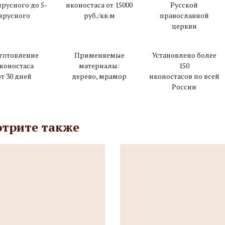
ярусного до 5-
иконостаса от 15000
Русской
ярусного
руб./кв.м
православной
церкви
готовление
Применяемые
Установлено более
коностаса
материалы:
150
от 30 дней
дерево, мрамор
иконостасов по всей
России
трите также