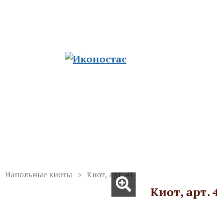
ию храмов
ад. Церковные традиции из сердца русско
Отзывы
Полезные статьи
Доставка и оплата
Напольные киоты
Киот, арт. 41
Киот, арт. 