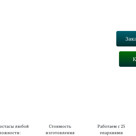
Зак
К
Назад
В каталог
остасы любой
Стоимость
Работаем с 25
ложности:
изготовления
епархиями