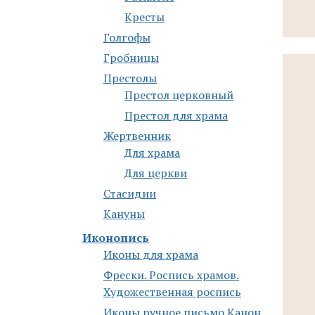
Кресты
Голгофы
Гробницы
Престолы
Престол церковный
Престол для храма
Жертвенник
Для храма
Для церкви
Стасидии
Кануны
Иконопись
Иконы для храма
Фрески. Роспись храмов.
Художественная роспись
Иконы ручное письмо Канон