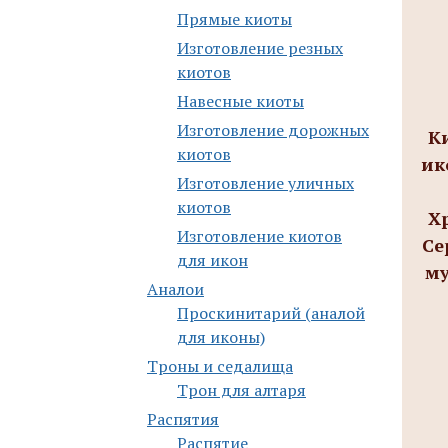
Прямые киоты
Изготовление резных
киотов
Навесные киоты
Изготовление дорожных
К
киотов
ик
Изготовление уличных
киотов
Х
Изготовление киотов
Се
для икон
му
Аналои
Проскинитарий (аналой
для иконы)
Троны и седалища
Трон для алтаря
Распятия
Распятие