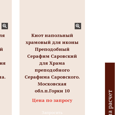
ля
Киот напольный
храмовый для иконы
ий
Преподобный
Серафим Саровский
гия
для Храма
преподобного
на.
Серафима Саровского.
Московская
обл.п.Горки 10
З
а
я
в
к
а
а
р
а
с
ч
е
т
и
з
д
е
л
и
Цена по запросу
Запросить