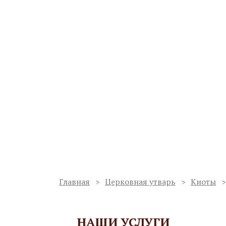
Ваш регион:
Мурманск
Мастерская по изготовлению
иконостасов и благоукрашен
Работаем с 1998 года
Сергиев Пос
Услуги
О мастерской
Проекты
Главная
Церковная утварь
Киоты
НАШИ УСЛУГИ