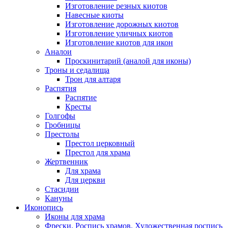
Изготовление резных киотов
Навесные киоты
Изготовление дорожных киотов
Изготовление уличных киотов
Изготовление киотов для икон
Аналои
Проскинитарий (аналой для иконы)
Троны и седалища
Трон для алтаря
Распятия
Распятие
Кресты
Голгофы
Гробницы
Престолы
Престол церковный
Престол для храма
Жертвенник
Для храма
Для церкви
Стасидии
Кануны
Иконопись
Иконы для храма
Фрески. Роспись храмов. Художественная роспись