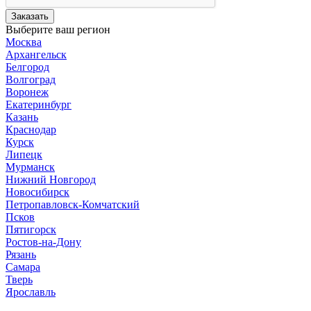
Заказать
Выберите ваш регион
Москва
Архангельск
Белгород
Волгоград
Воронеж
Екатеринбург
Казань
Краснодар
Курск
Липецк
Мурманск
Нижний Новгород
Новосибирск
Петропавловск-Комчатский
Псков
Пятигорск
Ростов-на-Дону
Рязань
Самара
Тверь
Ярославль