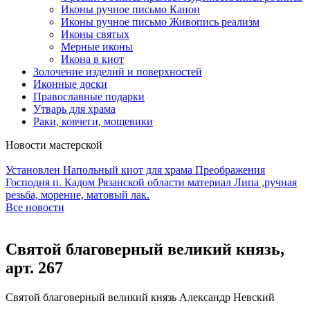
Иконы ручное письмо Канон
Иконы ручное письмо Живопись реализм
Иконы святых
Мерные иконы
Икона в киот
Золочение изделий и поверхностей
Иконные доски
Православные подарки
Утварь для храма
Раки, ковчеги, мощевики
Новости мастерской
Установлен Напольный киот для храма Преображения
Господня п. Кадом Рязанской области материал Липа ,ручная
резьба, морение, матовый лак.
Все новости
Святой благоверный великий князь,
арт. 267
Святой благоверный великий князь Александр Невский