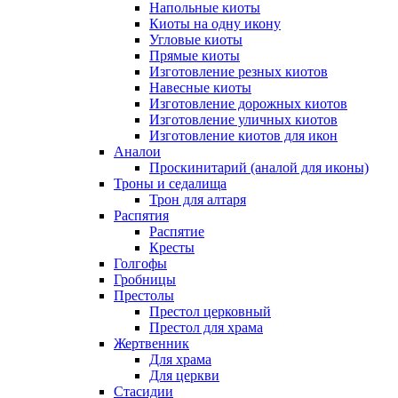
Напольные киоты
Киоты на одну икону
Угловые киоты
Прямые киоты
Изготовление резных киотов
Навесные киоты
Изготовление дорожных киотов
Изготовление уличных киотов
Изготовление киотов для икон
Аналои
Проскинитарий (аналой для иконы)
Троны и седалища
Трон для алтаря
Распятия
Распятие
Кресты
Голгофы
Гробницы
Престолы
Престол церковный
Престол для храма
Жертвенник
Для храма
Для церкви
Стасидии