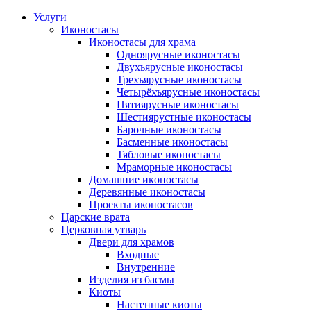
Услуги
Иконостасы
Иконостасы для храма
Одноярусные иконостасы
Двухъярусные иконостасы
Трехъярусные иконостасы
Четырёхъярусные иконостасы
Пятиярусные иконостасы
Шестиярустные иконостасы
Барочные иконостасы
Басменные иконостасы
Тябловые иконостасы
Мраморные иконостасы
Дoмaшниe икoнoстaсы
Деревянные иконостасы
Проекты иконостасов
Царские врата
Церковная утварь
Двери для храмов
Входные
Внутренние
Изделия из басмы
Киоты
Настенные киоты