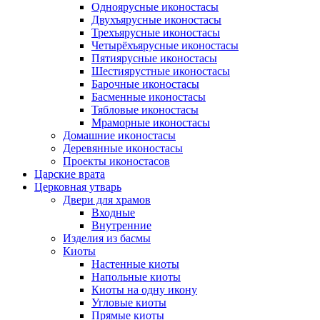
Одноярусные иконостасы
Двухъярусные иконостасы
Трехъярусные иконостасы
Четырёхъярусные иконостасы
Пятиярусные иконостасы
Шестиярустные иконостасы
Барочные иконостасы
Басменные иконостасы
Тябловые иконостасы
Мраморные иконостасы
Дoмaшниe икoнoстaсы
Деревянные иконостасы
Проекты иконостасов
Царские врата
Церковная утварь
Двери для храмов
Входные
Внутренние
Изделия из басмы
Киоты
Настенные киоты
Напольные киоты
Киоты на одну икону
Угловые киоты
Прямые киоты