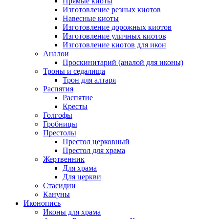
Прямые киоты
Изготовление резных киотов
Навесные киоты
Изготовление дорожных киотов
Изготовление уличных киотов
Изготовление киотов для икон
Аналои
Проскинитарий (аналой для иконы)
Троны и седалища
Трон для алтаря
Распятия
Распятие
Кресты
Голгофы
Гробницы
Престолы
Престол церковный
Престол для храма
Жертвенник
Для храма
Для церкви
Стасидии
Кануны
Иконопись
Иконы для храма