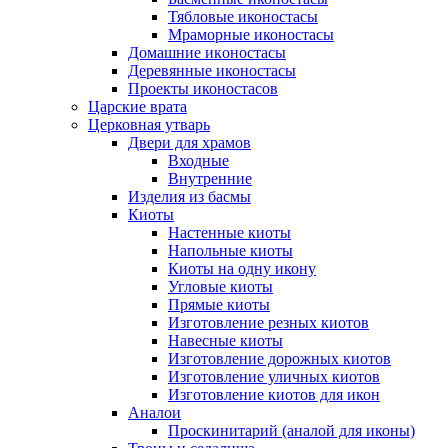
Тябловые иконостасы
Мраморные иконостасы
Дoмaшниe икoнoстaсы
Деревянные иконостасы
Проекты иконостасов
Царские врата
Церковная утварь
Двери для храмов
Входные
Внутренние
Изделия из басмы
Киоты
Настенные киоты
Напольные киоты
Киоты на одну икону
Угловые киоты
Прямые киоты
Изготовление резных киотов
Навесные киоты
Изготовление дорожных киотов
Изготовление уличных киотов
Изготовление киотов для икон
Аналои
Проскинитарий (аналой для иконы)