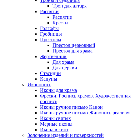
Троны и седалища
Трон для алтаря
Распятия
Распятие
Кресты
Голгофы
Гробницы
Престолы
Престол церковный
Престол для храма
Жертвенник
Для храма
Для церкви
Стасидии
Кануны
Иконопись
Иконы для храма
Фрески. Роспись храмов. Художественная
роспись
Иконы ручное письмо Канон
Иконы ручное письмо Живопись реализм
Иконы святых
Мерные иконы
Икона в киот
Золочение изделий и поверхностей