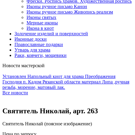
Фрески. Роспись храмов. Художественная роспись
Иконы ручное письмо Канон
Иконы ручное письмо Живопись реализм
Иконы святых
Мерные иконы
Икона в киот
Золочение изделий и поверхностей
Иконные доски
Православные подарки
Утварь для храма
Раки, ковчеги, мощевики
Новости мастерской
Установлен Напольный киот для храма Преображения
Господня п. Кадом Рязанской области материал Липа ,ручная
резьба, морение, матовый лак.
Все новости
Святитель Николай, арт. 263
Святитель Николай (поясное изображение)
Цена по запросу