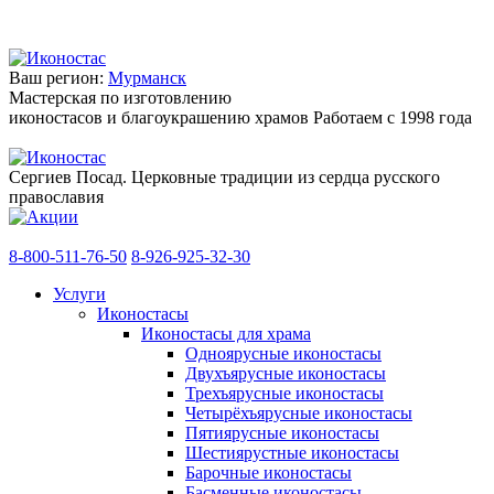
Ваш регион:
Мурманск
Мастерская по изготовлению
иконостасов и благоукрашению храмов
Работаем с 1998 года
Сергиев Посад. Церковные традиции из сердца русского
православия
8-800-511-76-50
8-926-925-32-30
Услуги
Иконостасы
Иконостасы для храма
Одноярусные иконостасы
Двухъярусные иконостасы
Трехъярусные иконостасы
Четырёхъярусные иконостасы
Пятиярусные иконостасы
Шестиярустные иконостасы
Барочные иконостасы
Басменные иконостасы