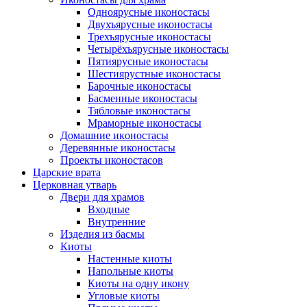
Одноярусные иконостасы
Двухъярусные иконостасы
Трехъярусные иконостасы
Четырёхъярусные иконостасы
Пятиярусные иконостасы
Шестиярустные иконостасы
Барочные иконостасы
Басменные иконостасы
Тябловые иконостасы
Мраморные иконостасы
Дoмaшниe икoнoстaсы
Деревянные иконостасы
Проекты иконостасов
Царские врата
Церковная утварь
Двери для храмов
Входные
Внутренние
Изделия из басмы
Киоты
Настенные киоты
Напольные киоты
Киоты на одну икону
Угловые киоты