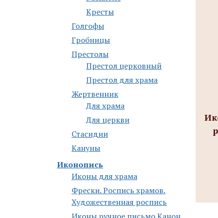
Кресты
Голгофы
Гробницы
Престолы
Престол церковный
Престол для храма
Жертвенник
Для храма
Ик
Для церкви
р
Стасидии
Кануны
Иконопись
Иконы для храма
Фрески. Роспись храмов.
Художественная роспись
Иконы ручное письмо Канон