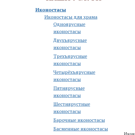
Иконостасы
Иконостасы для храма
Одноярусные
иконостасы
Двухъярусные
иконостасы
Трехъярусные
иконостасы
Четырёхъярусные
иконостасы
Пятиярусные
иконостасы
Шестиярустные
иконостасы
Барочные иконостасы
Басменные иконостасы
Икон