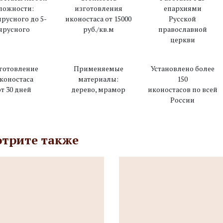
ложности:
изготовления
епархиями
ярусного до 5-
иконостаса от 15000
Русской
ярусного
руб./кв.м
православной
церкви
готовление
Применяемые
Установлено более
коностаса
материалы:
150
от 30 дней
дерево, мрамор
иконостасов по всей
России
трите также