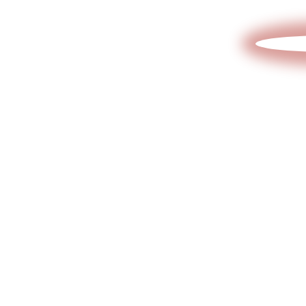
Отправьте эскиз/схему/проект
на расчет
Интересует
стоимость
изделия?