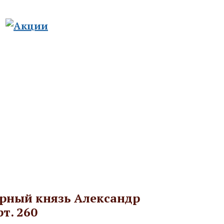
8-800-511-76-50
8-926-925-32-30
го православия
Спецпредложения
Контакты
ерный князь Александр
рт. 260