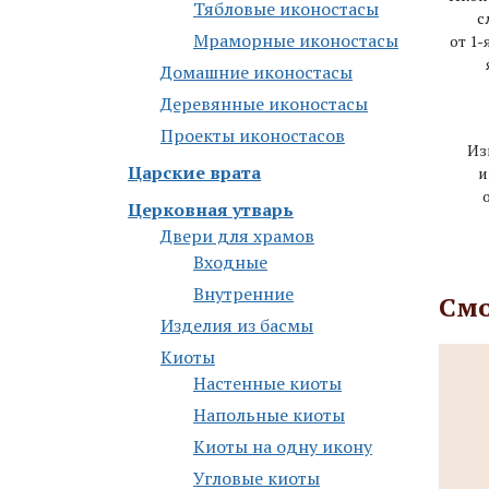
Тябловые иконостасы
с
Мраморные иконостасы
от 1-
Дoмaшниe икoнoстaсы
Деревянные иконостасы
Проекты иконостасов
Из
Царские врата
и
Церковная утварь
Двери для храмов
Входные
Внутренние
Смо
Изделия из басмы
Киоты
Настенные киоты
Напольные киоты
Киоты на одну икону
Угловые киоты