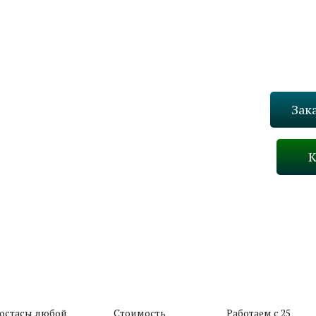
Зак
К
Назад
В каталог
остасы любой
Стоимость
Работаем с 25