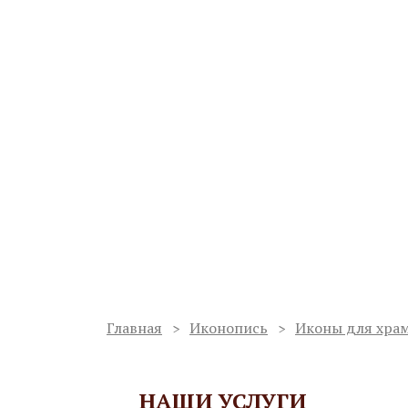
Ваш регион:
Мурманск
Мастерская по изготовлению
иконостасов и благоукрашен
Работаем с 1998 года
Сергиев Пос
Услуги
О мастерской
Проекты
Главная
Иконопись
Иконы для хра
НАШИ УСЛУГИ