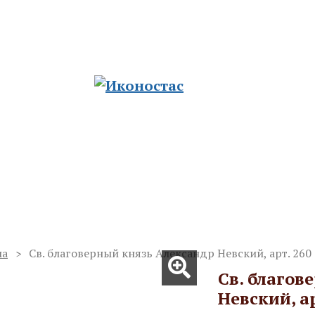
ию храмов
ад. Церковные традиции из сердца русско
Отзывы
Полезные статьи
Доставка и оплата
ма
Св. благоверный князь Александр Невский, арт. 260
Св. благов
Невский, а