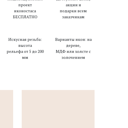
проект
акции и
иконостаса
подарки всем
БЕСПЛАТНО
заказчикам
Искусная резьба:
Варианты икон: на
высота
дереве,
рельефа от 5 до 200
МДФ или холсте с
мм
золочением