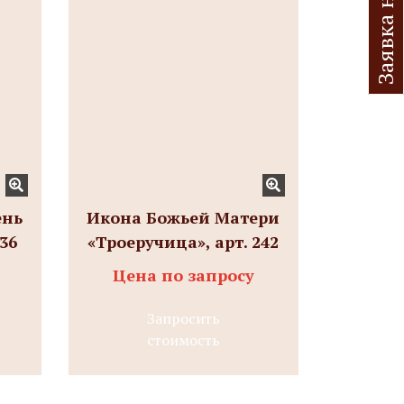
ень
Икона Божьей Матери
236
«Троеручица», арт. 242
Цена по запросу
Запросить
стоимость