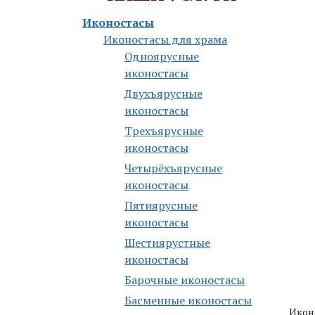
Иконостасы
Иконостасы для храма
Одноярусные
иконостасы
Двухъярусные
иконостасы
Трехъярусные
иконостасы
Четырёхъярусные
иконостасы
Пятиярусные
иконостасы
Шестиярустные
иконостасы
Барочные иконостасы
Басменные иконостасы
Икон