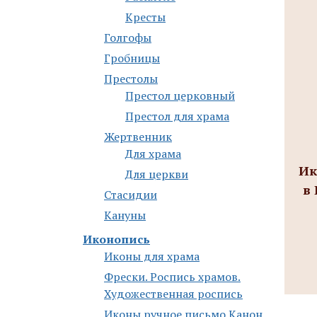
Кресты
Голгофы
Гробницы
Престолы
Престол церковный
Престол для храма
Жертвенник
Для храма
Ик
Для церкви
в 
Стасидии
Кануны
Иконопись
Иконы для храма
Фрески. Роспись храмов.
Художественная роспись
Иконы ручное письмо Канон