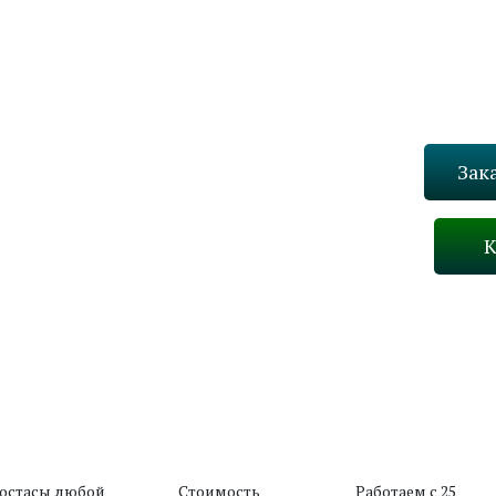
Зак
К
Назад
В каталог
остасы любой
Стоимость
Работаем с 25