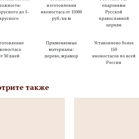
ложности:
изготовления
епархиями
ярусного до 5-
иконостаса от 15000
Русской
ярусного
руб./кв.м
православной
церкви
готовление
Применяемые
Установлено более
коностаса
материалы:
150
от 30 дней
дерево, мрамор
иконостасов по всей
России
трите также