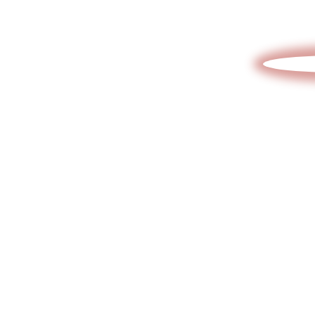
Отправьте эскиз/схему/проект
на расчет
Интересует
стоимость
изделия?