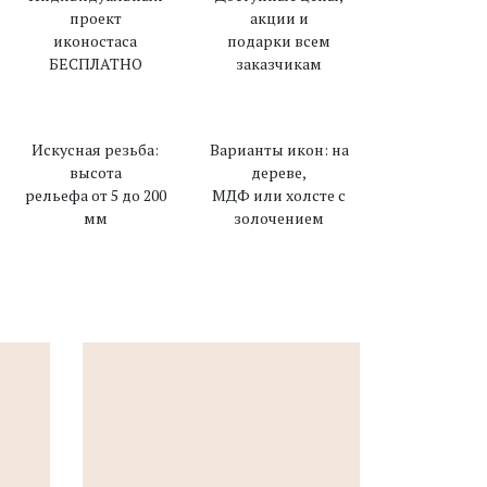
проект
акции и
иконостаса
подарки всем
БЕСПЛАТНО
заказчикам
Искусная резьба:
Варианты икон: на
высота
дереве,
рельефа от 5 до 200
МДФ или холсте с
мм
золочением