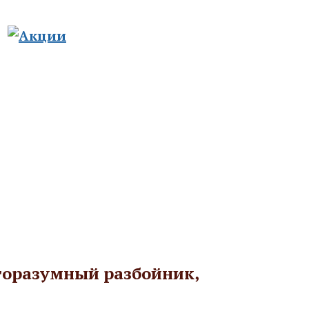
8-800-511-76-50
8-926-925-32-30
го православия
Спецпредложения
Контакты
горазумный разбойник,