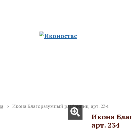
ию храмов
ад. Церковные традиции из сердца русско
Отзывы
Полезные статьи
Доставка и оплата
ма
Икона Благоразумный разбойник, арт. 234
Икона Бла
арт. 234