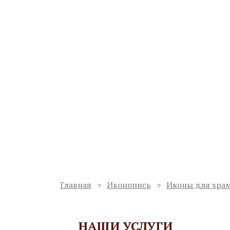
Ваш регион:
Мурманск
Мастерская по изготовлению
иконостасов и благоукрашен
Работаем с 1998 года
Сергиев Пос
Услуги
О мастерской
Проекты
Главная
Иконопись
Иконы для хра
НАШИ УСЛУГИ