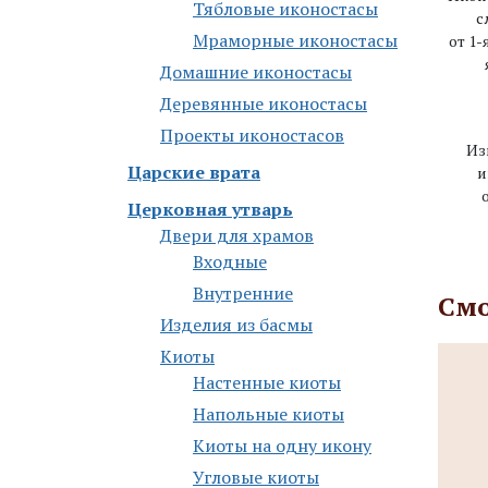
Тябловые иконостасы
с
Мраморные иконостасы
от 1-
Дoмaшниe икoнoстaсы
Деревянные иконостасы
Проекты иконостасов
Из
Царские врата
и
Церковная утварь
Двери для храмов
Входные
Внутренние
Смо
Изделия из басмы
Киоты
Настенные киоты
Напольные киоты
Киоты на одну икону
Угловые киоты