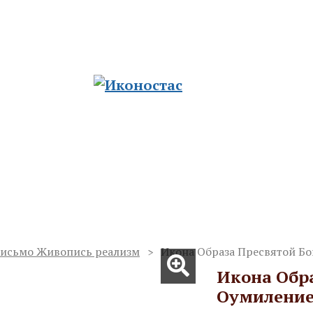
ию храмов
ад. Церковные традиции из сердца русско
Отзывы
Полезные статьи
Доставка и оплата
письмо Живопись реализм
Икона Образа Пресвятой Бо
Икона Обр
Оумиление,