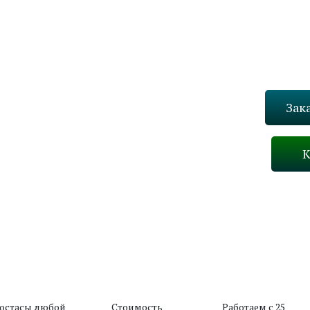
Зак
К
Назад
В каталог
остасы любой
Стоимость
Работаем с 25