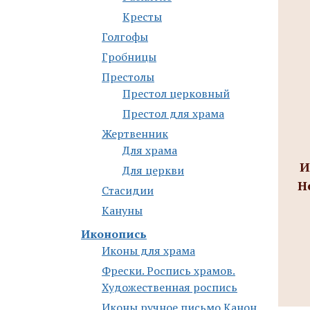
Кресты
Голгофы
Гробницы
Престолы
Престол церковный
Престол для храма
Жертвенник
Для храма
И
Для церкви
Н
Стасидии
Кануны
Иконопись
Иконы для храма
Фрески. Роспись храмов.
Художественная роспись
Иконы ручное письмо Канон