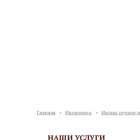
Ваш регион:
Мурманск
Мастерская по изготовлению
иконостасов и благоукрашен
Работаем с 1998 года
Сергиев Пос
Услуги
О мастерской
Проекты
Главная
Иконопись
Иконы ручное 
НАШИ УСЛУГИ