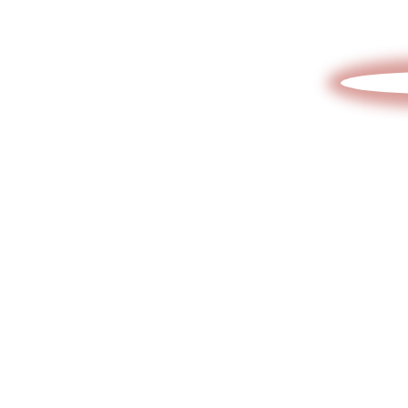
Отправьте эскиз/схему/проект
на расчет
Интересует
стоимость
изделия?