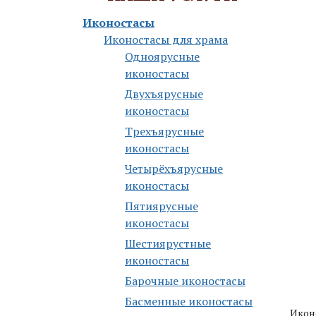
Иконостасы
Иконостасы для храма
Одноярусные
иконостасы
Двухъярусные
иконостасы
Трехъярусные
иконостасы
Четырёхъярусные
иконостасы
Пятиярусные
иконостасы
Шестиярустные
иконостасы
Барочные иконостасы
Басменные иконостасы
Икон