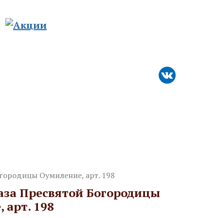
8-800-511-76-50
8-926-925-32-30
го православия
Спецпредложения
Контакты
городицы Оумиление, арт. 198
аза Пресвятой Богородицы
 арт. 198