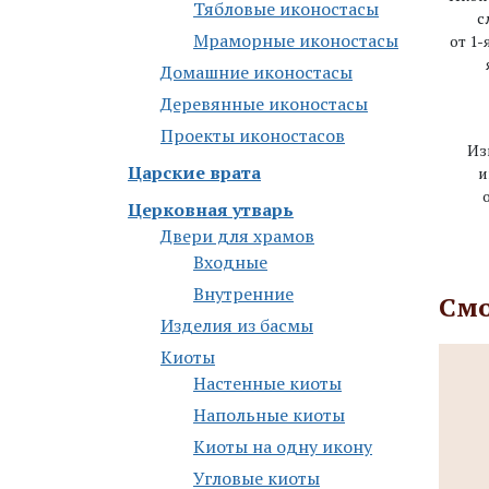
Тябловые иконостасы
с
Мраморные иконостасы
от 1-
Дoмaшниe икoнoстaсы
Деревянные иконостасы
Проекты иконостасов
Из
Царские врата
и
Церковная утварь
Двери для храмов
Входные
Внутренние
Смо
Изделия из басмы
Киоты
Настенные киоты
Напольные киоты
Киоты на одну икону
Угловые киоты