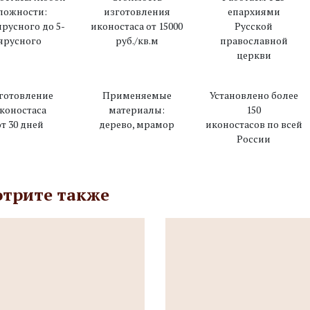
ложности:
изготовления
епархиями
ярусного до 5-
иконостаса от 15000
Русской
ярусного
руб./кв.м
православной
церкви
готовление
Применяемые
Установлено более
коностаса
материалы:
150
от 30 дней
дерево, мрамор
иконостасов по всей
России
трите также