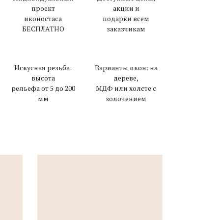
проект
акции и
иконостаса
подарки всем
БЕСПЛАТНО
заказчикам
Искусная резьба:
Варианты икон: на
высота
дереве,
рельефа от 5 до 200
МДФ или холсте с
мм
золочением