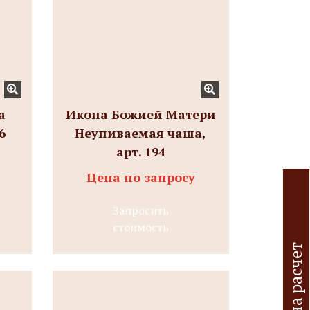
а
Икона Божией Матери
6
Неупиваемая чаша,
арт. 194
Цена по запросу
Запросить
стоимость
З
а
я
в
к
а
а
р
а
с
ч
е
т
и
з
д
е
л
и